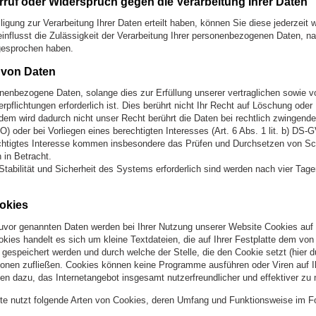
rruf oder Widerspruch gegen die Verarbeitung Ihrer Daten
lligung zur Verarbeitung Ihrer Daten erteilt haben, können Sie diese jederzeit 
einflusst die Zulässigkeit der Verarbeitung Ihrer personenbezogenen Daten, n
gesprochen haben.
von Daten
nenbezogene Daten, solange dies zur Erfüllung unserer vertraglichen sowie v
rpflichtungen erforderlich ist. Dies berührt nicht Ihr Recht auf Löschung ode
dem wird dadurch nicht unser Recht berührt die Daten bei rechtlich zwingende
O) oder bei Vorliegen eines berechtigten Interesses (Art. 6 Abs. 1 lit. b) DS-
echtigtes Interesse kommen insbesondere das Prüfen und Durchsetzen von S
in Betracht.
Stabilität und Sicherheit des Systems erforderlich sind werden nach vier Tage
okies
zuvor genannten Daten werden bei Ihrer Nutzung unserer Website Cookies auf
okies handelt es sich um kleine Textdateien, die auf Ihrer Festplatte dem vo
gespeichert werden und durch welche der Stelle, die den Cookie setzt (hier d
ionen zufließen. Cookies können keine Programme ausführen oder Viren auf 
nen dazu, das Internetangebot insgesamt nutzerfreundlicher und effektiver zu
te nutzt folgende Arten von Cookies, deren Umfang und Funktionsweise im Fo