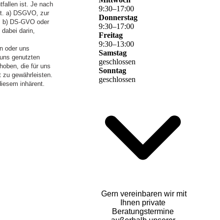
allen ist. Je nach
9
:
30
–
17
:
00
lit. a) DSGVO, zur
Donnerstag
t. b) DS-GVO oder
9
:
30
–
17
:
00
 dabei darin,
Freitag
9
:
30
–
13
:
00
en oder uns
Samstag
 uns genutzten
geschlossen
hoben, die für uns
Sonntag
t zu gewährleisten.
geschlossen
diesem inhärent.
Gern vereinbaren wir mit
Ihnen private
Beratungstermine