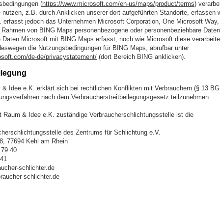
sbedingungen (
https://www.microsoft.com/en-us/maps/product/terms
) verarbe
e nutzen, z.B. durch Anklicken unserer dort aufgeführten Standorte, erfassen 
gf. erfasst jedoch das Unternehmen Microsoft Corporation, One Microsoft Wa
 Rahmen von BING Maps personenbezogene oder personenbeziehbare Daten.
 Daten Microsoft mit BING Maps erfasst, noch wie Microsoft diese verarbeite
 deswegen die Nutzungsbedingungen für BING Maps, abrufbar unter
rosoft.com/de-de/privacystatement/
(dort Bereich BING anklicken).
ilegung
& Idee e.K. erklärt sich bei rechtlichen Konflikten mit Verbrauchern (§ 13 BG
tungsverfahren nach dem Verbraucherstreitbeilegungsgesetz teilzunehmen.
dt Raum & Idee e.K. zuständige Verbraucherschlichtungsstelle ist die
herschlichtungsstelle des Zentrums für Schlichtung e.V.
 8, 77694 Kehl am Rhein
 79 40
 41
aucher-schlichter.de
aucher-schlichter.de