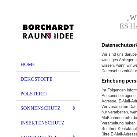
„W
ES H
Datenschutz­er
Wir sind uns darübe
wichtiges Anliegen 
HOME
wissen, wann wir we
Datenschutzerkläru
DEKOSTOFFE
Erhebung pers
Im Folgenden infor
POLSTEREI
Personenbezogene Da
Adresse, E-Mail-Adr
Wir verarbeiten Dat
SONNENSCHUTZ
nur verarbeiten, wenn
Maßnahmen erforderlic
INSEKTENSCHUTZ
Verarbeitung haben (
Bei Ihrer Kontaktau
(Ihre E-Mail-Adress