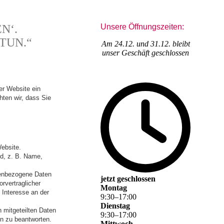
N‘.
Unsere Öffnungszeiten:
TUN.“
Am 24.12. und 31.12. bleibt
unser Geschäft geschlossen
er Website ein
hten wir, dass Sie
ebsite.
nd, z. B. Name,
onenbezogene Daten
jetzt geschlossen
orvertraglicher
Montag
s Interesse an der
9
:
30
–
17
:
00
Dienstag
 mitgeteilten Daten
9
:
30
–
17
:
00
en zu beantworten.
Mittwoch