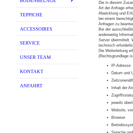
BODENBELÄGE
Die in diesem Zusa
Art der Anfrage erhe
Abwicklung und Erfü
TEPPICHE
bei einem berechtigt
Anfragen zu beantwo
ACCESSOIRES
Bei der ausschließl
anderweitig Informa
Server übermittelt.
SERVICE
technisch erforderl
Die Weiterleitung er
(Rechtsgrundlage ist
UNSER TEAM
IP-Adresse
KONTAKT
Datum und U
Zeitzonendi
ANFAHRT
Inhalt der A
Zugriffssta
jeweils übe
Website, vo
Browser
Betriebssys
Sprache und