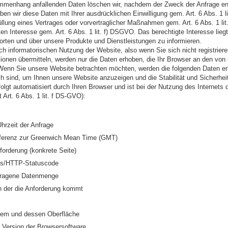
mmenhang anfallenden Daten löschen wir, nachdem der Zweck der Anfrage entf
ben wir diese Daten mit Ihrer ausdrücklichen Einwilligung gem. Art. 6 Abs. 1 
llung eines Vertrages oder vorvertraglicher Maßnahmen gem. Art. 6 Abs. 1 li
en Interesse gem. Art. 6 Abs. 1 lit. f) DSGVO. Das berechtigte Interesse liegt
rten und über unsere Produkte und Dienstleistungen zu informieren.
ich informatorischen Nutzung der Website, also wenn Sie sich nicht registrier
tionen übermitteln, werden nur die Daten erhoben, die Ihr Browser an den von
 Wenn Sie unsere Website betrachten möchten, werden die folgenden Daten er
ich sind, um Ihnen unsere Website anzuzeigen und die Stabilität und Sicherhei
folgt automatisiert durch Ihren Browser und ist bei der Nutzung des Internets 
 Art. 6 Abs. 1 lit. f DS-GVO):
hrzeit der Anfrage
fferenz zur Greenwich Mean Time (GMT)
nforderung (konkrete Seite)
tus/HTTP-Statuscode
rtragene Datenmenge
n der die Anforderung kommt
tem und dessen Oberfläche
 Version der Browsersoftware.