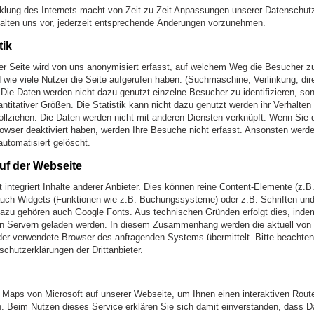
klung des Internets macht von Zeit zu Zeit Anpassungen unserer Datenschut
ehalten uns vor, jederzeit entsprechende Änderungen vorzunehmen.
tik
r Seite wird von uns anonymisiert erfasst, auf welchem Weg die Besucher z
ie viele Nutzer die Seite aufgerufen haben. (Suchmaschine, Verlinkung, dir
 Daten werden nicht dazu genutzt einzelne Besucher zu identifizieren, son
ntitativer Größen. Die Statistik kann nicht dazu genutzt werden ihr Verhalten
llziehen. Die Daten werden nicht mit anderen Diensten verknüpft. Wenn Sie
owser deaktiviert haben, werden Ihre Besuche nicht erfasst. Ansonsten werd
utomatisiert gelöscht.
 auf der Webseite
tt integriert Inhalte anderer Anbieter. Dies können reine Content-Elemente (z.B
auch Widgets (Funktionen wie z.B. Buchungssysteme) oder z.B. Schriften un
Dazu gehören auch Google Fonts. Aus technischen Gründen erfolgt dies, inde
n Servern geladen werden. In diesem Zusammenhang werden die aktuell von
er verwendete Browser des anfragenden Systems übermittelt. Bitte beachten
schutzerklärungen der Drittanbieter.
Maps von Microsoft auf unserer Webseite, um Ihnen einen interaktiven Rout
n. Beim Nutzen dieses Service erklären Sie sich damit einverstanden, dass 