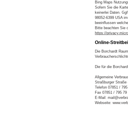
Bing Maps Nutzung
Sofern Sie die Kart
keinerlei Daten. G
98052-6399 USA im
beeinflussen welche
Bitte beachten Sie
https://privacy.mic
Online-Streitbe
Die Borchardt Raum 
Verbraucherschlich
Die für die Borchar
Allgemeine Verbrauc
Straßburger Straße
Telefon 07851 / 795
Fax 07851 / 795 79
E-Mail: mail@verbr
Webseite: www.verbr