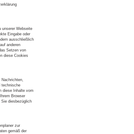
zerklärung
u unserer Webseite
ekte Eingabe oder
dern ausschließlich
 auf anderen
 das Setzen von
en diese Cookies
. Nachrichten,
d technische
m diese Inhalte vom
 Ihrem Browser
 Sie diesbezüglich
enplaner zur
Daten gemäß der