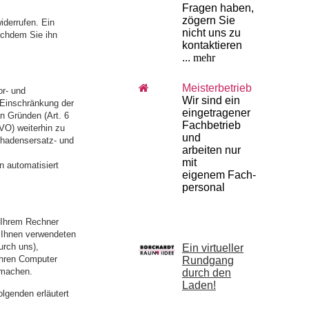
Fragen haben,
zögern Sie
widerrufen. Ein
nicht uns zu
achdem Sie ihn
kontaktieren
...
mehr
Meisterbetrieb
or- und
Wir sind ein
r Einschränkung der
eingetragener
n Gründen (Art. 6
Fachbetrieb
GVO) weiterhin zu
und
chadensersatz- und
arbeiten
nur
mit
n automatisiert
eigenem
Fach­
personal
 Ihrem Rechner
n Ihnen verwendeten
urch uns),
Ein virtueller
Ihren Computer
Rundgang
 machen.
durch den
Laden!
lgenden erläutert