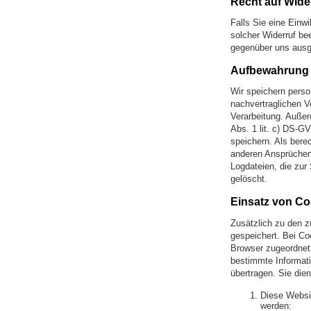
Recht auf Wide
Falls Sie eine Einwi
solcher Widerruf be
gegenüber uns aus
Aufbewahrung 
Wir speichern perso
nachvertraglichen Ve
Verarbeitung. Außer
Abs. 1 lit. c) DS-GV
speichern. Als ber
anderen Ansprüchen 
Logdateien, die zur 
gelöscht.
Einsatz von Co
Zusätzlich zu den 
gespeichert. Bei Co
Browser zugeordnet 
bestimmte Informat
übertragen. Sie die
Diese Websi
werden: