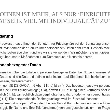
OHNEN IST MEHR, ALS NUR ‘EINRICHTE
AT SEHR VIEL MIT INDIVIDUALITÄT ZU 
klärung
r bewusst, dass Ihnen der Schutz Ihrer Privatsphäre bei der Benutzung unser
ist. Wir nehmen den Schutz Ihrer persönlichen Daten sehr ernst. Deshalb möc
lche Daten speichern und wie wir sie verwenden. Wir möchten Sie mit dieser
ng über unsere Maßnahmen zum Datenschutz in Kenntnis setzen.
onenbezogener Daten
mieren wir über die Erhebung personenbezogener Daten bei Nutzung unserer W
ten sind alle Daten, die direkt oder indirekt auf Sie persönlich beziehbar si
essen, Nutzerverhalten.
en gemäß DS-GVO Art. 6 Abs. 1 lit. a) b) c) f). Das bedeutet, dass wir pers
 eine Einwilligung vorliegt (lit. a), soweit zur Erfüllung eines Vertrages oder v
h (lit. b), wir rechtlich dazu verpflichtet sind (lit. c) oder wir ein berechtigte
lit. f). Die entsprechende Rechtsgrundlage wird im Einzelfall benannt.
fnahme mit uns per E-Mail oder über ein Kontaktformular werden die von Ihnen
e, ggf. Ihr Name und Ihre Telefonnummer) von uns gespeichert, um Ihre Frag