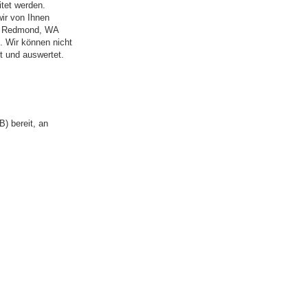
itet werden.
wir von Ihnen
y, Redmond, WA
 Wir können nicht
t und auswertet.
B) bereit, an