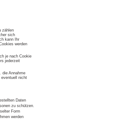
u zählen
cher sich
ch kann Ihr
-Cookies werden
ich je nach Cookie
s jederzeit
B. die Annahme
 eventuell nicht
estellten Daten
ersonen zu schützen.
sselter Form
nahmen werden